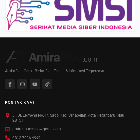
AmiraRiau.Com | Berita Riau Terkini & Informasi Terpercaya
KONTAK KAMI
Jl. Dr. Leimena No.17, Sago, Kec. Senapelan, Kota Pekanbaru, Riau
28151
amirariauonline@gmail.com
0812-7036-4999