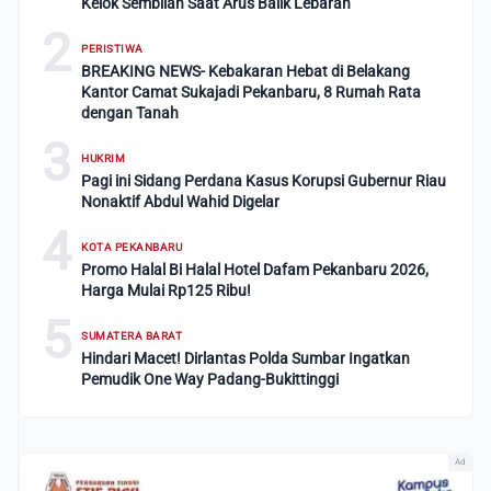
Kelok Sembilan Saat Arus Balik Lebaran
2
PERISTIWA
BREAKING NEWS- Kebakaran Hebat di Belakang
Kantor Camat Sukajadi Pekanbaru, 8 Rumah Rata
dengan Tanah
3
HUKRIM
Pagi ini Sidang Perdana Kasus Korupsi Gubernur Riau
Nonaktif Abdul Wahid Digelar
4
KOTA PEKANBARU
Promo Halal Bi Halal Hotel Dafam Pekanbaru 2026,
Harga Mulai Rp125 Ribu!
5
SUMATERA BARAT
Hindari Macet! Dirlantas Polda Sumbar Ingatkan
Pemudik One Way Padang-Bukittinggi
Ad