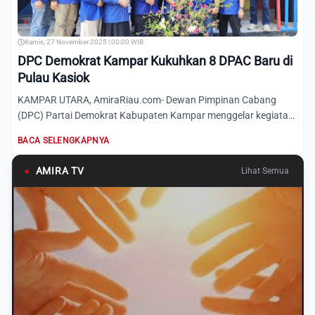
Kamis, 27 November 2025 | 00:00 WIB
DPC Demokrat Kampar Kukuhkan 8 DPAC Baru di
Pulau Kasiok
KAMPAR UTARA, AmiraRiau.com- Dewan Pimpinan Cabang
(DPC) Partai Demokrat Kabupaten Kampar menggelar kegiatan
pendidikan...
BACA SELENGKAPNYA
●
AMIRA TV
Lihat Semua