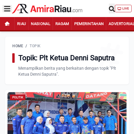
LIVE
RIAU
NASIONAL
RAGAM
PEMERINTAHAN
ADVERTORIA
HOME
/
TOPIK
Topik: Plt Ketua Denni Saputra
Menampilkan berita yang berkaitan dengan topik "Plt
Ketua Denni Saputra".
POLITIK