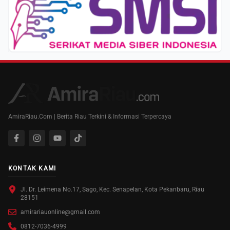
AmiraRiau.Com | Berita Riau Terkini & Informasi Terpercaya
KONTAK KAMI
Jl. Dr. Leimena No.17, Sago, Kec. Senapelan, Kota Pekanbaru, Riau
28151
amirariauonline@gmail.com
0812-7036-4999