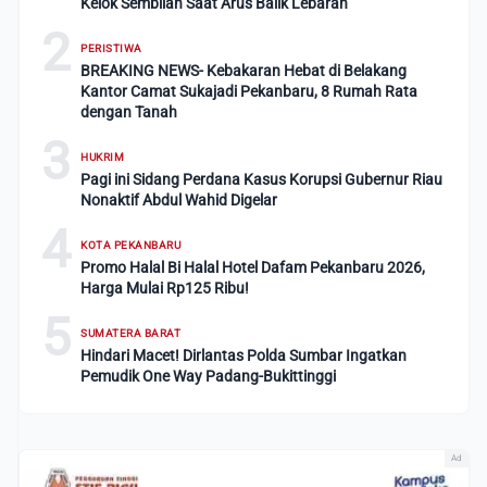
Kelok Sembilan Saat Arus Balik Lebaran
2
PERISTIWA
BREAKING NEWS- Kebakaran Hebat di Belakang
Kantor Camat Sukajadi Pekanbaru, 8 Rumah Rata
dengan Tanah
3
HUKRIM
Pagi ini Sidang Perdana Kasus Korupsi Gubernur Riau
Nonaktif Abdul Wahid Digelar
4
KOTA PEKANBARU
Promo Halal Bi Halal Hotel Dafam Pekanbaru 2026,
Harga Mulai Rp125 Ribu!
5
SUMATERA BARAT
Hindari Macet! Dirlantas Polda Sumbar Ingatkan
Pemudik One Way Padang-Bukittinggi
Ad