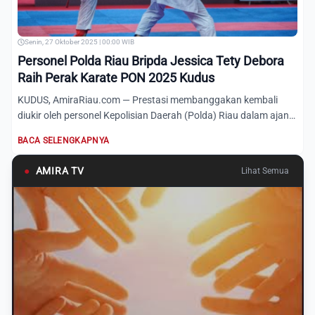
Senin, 27 Oktober 2025 | 00:00 WIB
Personel Polda Riau Bripda Jessica Tety Debora
Raih Perak Karate PON 2025 Kudus
KUDUS, AmiraRiau.com — Prestasi membanggakan kembali
diukir oleh personel Kepolisian Daerah (Polda) Riau dalam ajang
Pek...
BACA SELENGKAPNYA
●
AMIRA TV
Lihat Semua