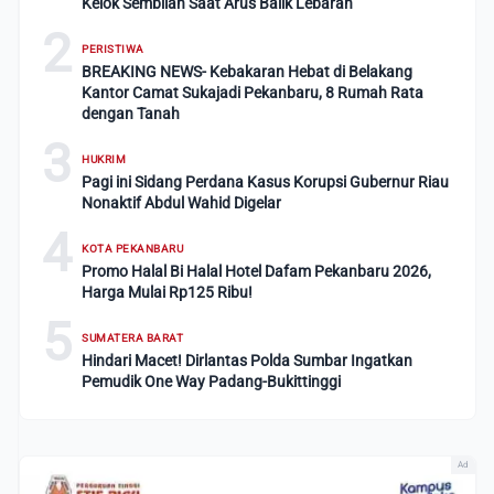
Kelok Sembilan Saat Arus Balik Lebaran
2
PERISTIWA
BREAKING NEWS- Kebakaran Hebat di Belakang
Kantor Camat Sukajadi Pekanbaru, 8 Rumah Rata
dengan Tanah
3
HUKRIM
Pagi ini Sidang Perdana Kasus Korupsi Gubernur Riau
Nonaktif Abdul Wahid Digelar
4
KOTA PEKANBARU
Promo Halal Bi Halal Hotel Dafam Pekanbaru 2026,
Harga Mulai Rp125 Ribu!
5
SUMATERA BARAT
Hindari Macet! Dirlantas Polda Sumbar Ingatkan
Pemudik One Way Padang-Bukittinggi
Ad