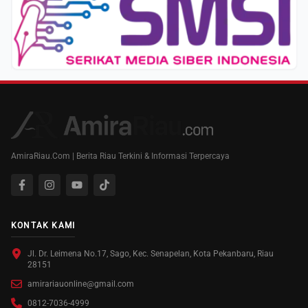
AmiraRiau.Com | Berita Riau Terkini & Informasi Terpercaya
KONTAK KAMI
Jl. Dr. Leimena No.17, Sago, Kec. Senapelan, Kota Pekanbaru, Riau
28151
amirariauonline@gmail.com
0812-7036-4999