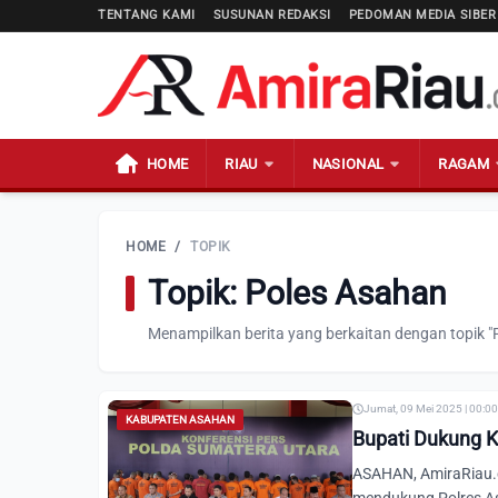
TENTANG KAMI
SUSUNAN REDAKSI
PEDOMAN MEDIA SIBER
HOME
RIAU
NASIONAL
RAGAM
HOME
/
TOPIK
Topik: Poles Asahan
Menampilkan berita yang berkaitan dengan topik "
Jumat, 09 Mei 2025 | 00:0
KABUPATEN ASAHAN
Bupati Dukung K
ASAHAN, AmiraRiau.co