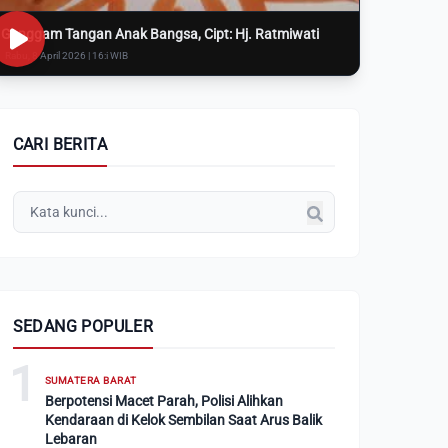
Genggam Tangan Anak Bangsa, Cipt: Hj. Ratmiwati
Rabu, 8 April 2026 | 16:i WIB
CARI BERITA
SEDANG POPULER
1
SUMATERA BARAT
Berpotensi Macet Parah, Polisi Alihkan
Kendaraan di Kelok Sembilan Saat Arus Balik
Lebaran