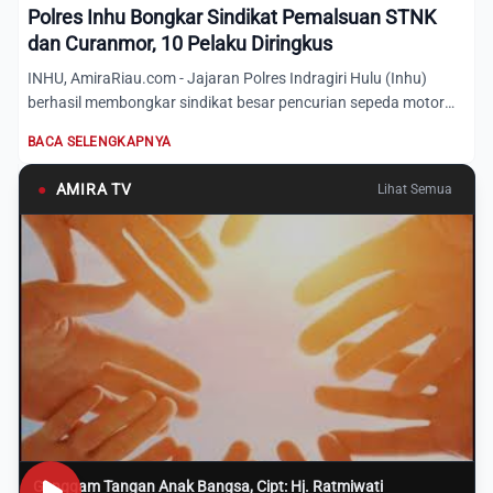
Polres Inhu Bongkar Sindikat Pemalsuan STNK
dan Curanmor, 10 Pelaku Diringkus
INHU, AmiraRiau.com - Jajaran Polres Indragiri Hulu (Inhu)
berhasil membongkar sindikat besar pencurian sepeda motor
(cu...
BACA SELENGKAPNYA
●
AMIRA TV
Lihat Semua
Genggam Tangan Anak Bangsa, Cipt: Hj. Ratmiwati