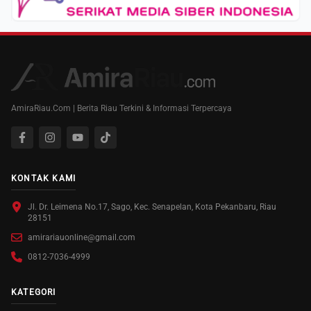
AmiraRiau.Com | Berita Riau Terkini & Informasi Terpercaya
KONTAK KAMI
Jl. Dr. Leimena No.17, Sago, Kec. Senapelan, Kota Pekanbaru, Riau
28151
amirariauonline@gmail.com
0812-7036-4999
KATEGORI