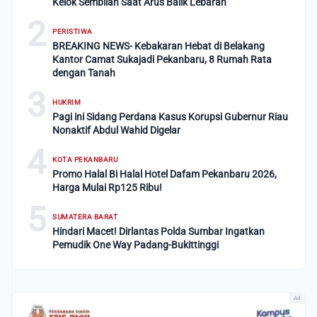
Kelok Sembilan Saat Arus Balik Lebaran
2
PERISTIWA
BREAKING NEWS- Kebakaran Hebat di Belakang
Kantor Camat Sukajadi Pekanbaru, 8 Rumah Rata
dengan Tanah
3
HUKRIM
Pagi ini Sidang Perdana Kasus Korupsi Gubernur Riau
Nonaktif Abdul Wahid Digelar
4
KOTA PEKANBARU
Promo Halal Bi Halal Hotel Dafam Pekanbaru 2026,
Harga Mulai Rp125 Ribu!
5
SUMATERA BARAT
Hindari Macet! Dirlantas Polda Sumbar Ingatkan
Pemudik One Way Padang-Bukittinggi
Ad