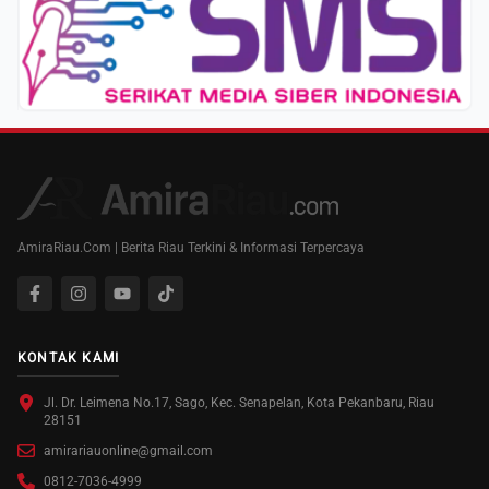
AmiraRiau.Com | Berita Riau Terkini & Informasi Terpercaya
KONTAK KAMI
Jl. Dr. Leimena No.17, Sago, Kec. Senapelan, Kota Pekanbaru, Riau
28151
amirariauonline@gmail.com
0812-7036-4999