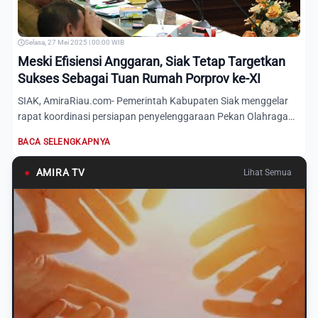
Selasa, 27 Mei 2025 | 00:00 WIB
Meski Efisiensi Anggaran, Siak Tetap Targetkan
Sukses Sebagai Tuan Rumah Porprov ke-XI
SIAK, AmiraRiau.com- Pemerintah Kabupaten Siak menggelar
rapat koordinasi persiapan penyelenggaraan Pekan Olahraga
Provi...
BACA SELENGKAPNYA
●
AMIRA TV
Lihat Semua