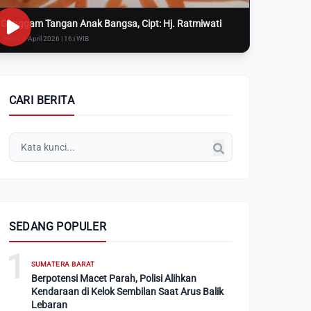
Genggam Tangan Anak Bangsa, Cipt: Hj. Ratmiwati
Rabu, 8 April 2026 | 16:i WIB
CARI BERITA
SEDANG POPULER
1
SUMATERA BARAT
Berpotensi Macet Parah, Polisi Alihkan
Kendaraan di Kelok Sembilan Saat Arus Balik
Lebaran