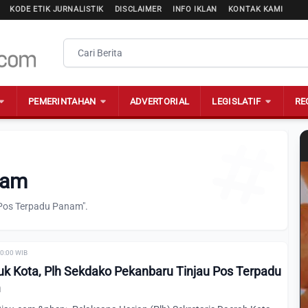
KODE ETIK JURNALISTIK
DISCLAIMER
INFO IKLAN
KONTAK KAMI
PEMERINTAHAN
ADVERTORIAL
LEGISLATIF
RE
nam
"Pos Terpadu Panam".
00:00 WIB
k Kota, Plh Sekdako Pekanbaru Tinjau Pos Terpadu
m