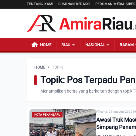
TENTANG KAMI
SUSUNAN REDAKSI
PEDOMAN MEDIA SIBER
HOME
RIAU
NASIONAL
RAGAM
HOME
/
TOPIK
Topik: Pos Terpadu Pa
Menampilkan berita yang berkaitan dengan topik 
Kamis, 21 Agustus 2025 | 
KOTA PEKANBARU
Awasi Truk Masu
Simpang Pana