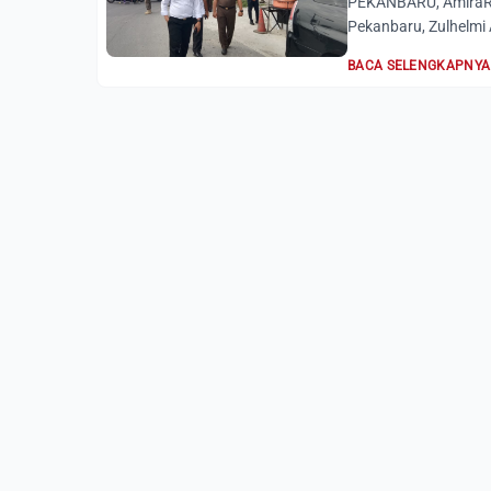
PEKANBARU, AmiraRia
Pekanbaru, Zulhelmi A
BACA SELENGKAPNYA