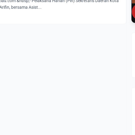
u.com &nbsp;- Pelaksana Harian (Plh) Sekretaris Daerah Kota
rifin, bersama Asist...