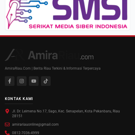
AmiraRiau.Com | Berita Riau Terkini & Informasi Terpercaya
KONTAK KAMI
Jl. Dr. Leimena No.17, Sago, Kec. Senapelan, Kota Pekanbaru, Riau
28151
amirariauonline@gmail.com
0812-7036-4999