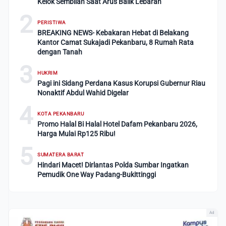
Kelok Sembilan Saat Arus Balik Lebaran
2
PERISTIWA
BREAKING NEWS- Kebakaran Hebat di Belakang
Kantor Camat Sukajadi Pekanbaru, 8 Rumah Rata
dengan Tanah
3
HUKRIM
Pagi ini Sidang Perdana Kasus Korupsi Gubernur Riau
Nonaktif Abdul Wahid Digelar
4
KOTA PEKANBARU
Promo Halal Bi Halal Hotel Dafam Pekanbaru 2026,
Harga Mulai Rp125 Ribu!
5
SUMATERA BARAT
Hindari Macet! Dirlantas Polda Sumbar Ingatkan
Pemudik One Way Padang-Bukittinggi
Ad