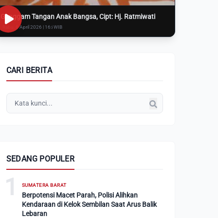
Genggam Tangan Anak Bangsa, Cipt: Hj. Ratmiwati
Rabu, 8 April 2026 | 16:i WIB
CARI BERITA
SEDANG POPULER
1
SUMATERA BARAT
Berpotensi Macet Parah, Polisi Alihkan
Kendaraan di Kelok Sembilan Saat Arus Balik
Lebaran