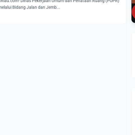
iau.com- Dinas Pekerjaan Umum dan Penataan Ruang (PUPR)
lalui Bidang Jalan dan Jemb...