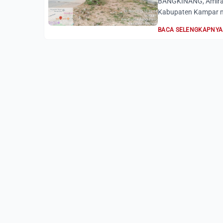
BANGKINANG, AmiraR
Kabupaten Kampar me
BACA SELENGKAPNYA