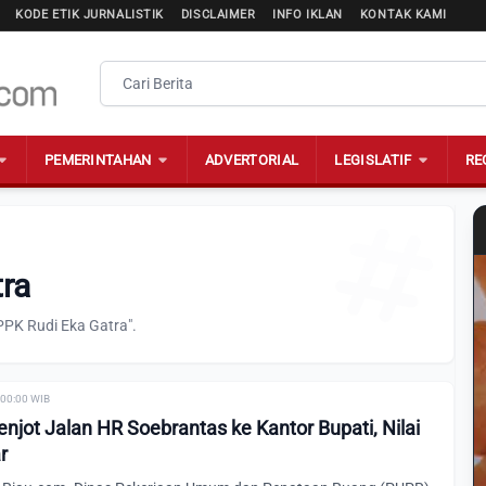
KODE ETIK JURNALISTIK
DISCLAIMER
INFO IKLAN
KONTAK KAMI
PEMERINTAHAN
ADVERTORIAL
LEGISLATIF
RE
tra
PPK Rudi Eka Gatra".
 00:00 WIB
jot Jalan HR Soebrantas ke Kantor Bupati, Nilai
r