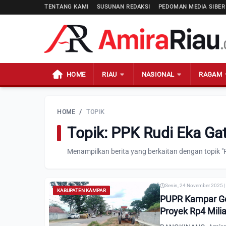
TENTANG KAMI
SUSUNAN REDAKSI
PEDOMAN MEDIA SIBER
HOME
RIAU
NASIONAL
RAGAM
HOME
/
TOPIK
Topik: PPK Rudi Eka Ga
Menampilkan berita yang berkaitan dengan topik "
Senin, 24 November 2025 |
KABUPATEN KAMPAR
PUPR Kampar Gen
Proyek Rp4 Milia