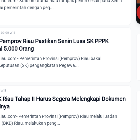
au.com - Stadion Utama Riau tampak penuh sesak pada Senin
i pemerintah dengan perj...
| 00:00 WIB
Pemprov Riau Pastikan Senin Lusa SK PPPK
al 5.000 Orang
u.com - Pemerintah Provinsi (Pemprov) Riau bakal
Keputusan (SK) pengangkatan Pegawa...
0 WIB
K Riau Tahap II Harus Segera Melengkapi Dokumen
lnya
u.com- Pemerintah Provinsi (Pemprov) Riau melalui Badan
(BKD) Riau, melakukan peng...