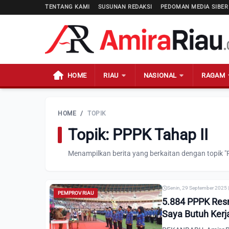
TENTANG KAMI
SUSUNAN REDAKSI
PEDOMAN MEDIA SIBER
HOME
RIAU
NASIONAL
RAGAM
HOME
/
TOPIK
Topik: PPPK Tahap II
Menampilkan berita yang berkaitan dengan topik "
Senin, 29 September 2025 
PEMPROV RIAU
5.884 PPPK Resmi
Saya Butuh Kerj