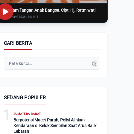
Genggam Tangan Anak Bangsa, Cipt: Hj. Ratmiwati
Rabu, 8 April 2026 | 16:i WIB
CARI BERITA
SEDANG POPULER
1
SUMATERA BARAT
Berpotensi Macet Parah, Polisi Alihkan
Kendaraan di Kelok Sembilan Saat Arus Balik
Lebaran