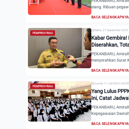
PEKANBARU, AmiraRi
siang. Ribuan pegawa
BACA SELENGKAPNYA
Sabtu, 27 September 2025 
PEMPROV RIAU
Kabar Gembira! 
Diserahkan, Tot
PEKANBARU, AmiraRia
menyerahkan Surat 
BACA SELENGKAPNYA
Jumat, 11 Juli 2025 | 00:0
PEMPROV RIAU
Yang Lulus PPP
Ini, Catat Jadwa
PEKANBARU, AmiraRia
Kepegawaian Daerah 
BACA SELENGKAPNYA