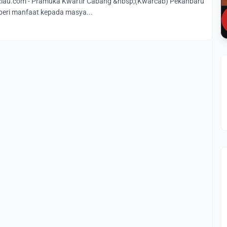
au.com - Pramuka Kwartir Cabang &nbsp;(Kwarcab) Pekanbaru
beri manfaat kepada masya...