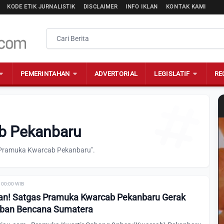
KODE ETIK JURNALISTIK
DISCLAIMER
INFO IKLAN
KONTAK KAMI
PEMERINTAHAN
ADVERTORIAL
LEGISLATIF
RE
b Pekanbaru
 "Pramuka Kwarcab Pekanbaru".
| 00:00 WIB
an! Satgas Pramuka Kwarcab Pekanbaru Gerak
rban Bencana Sumatera