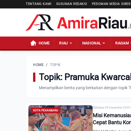
TENTANG KAMI
SUSUNAN REDAKSI
PEDOMAN MEDIA SIBER
HOME
RIAU
NASIONAL
RAGAM
HOME
/
TOPIK
Topik: Pramuka Kwarca
Menampilkan berita yang berkaitan dengan topik
Selasa, 09 Desember 2025 
KOTA PEKANBARU
Misi Kemanusia
Cepat Bantu Ko