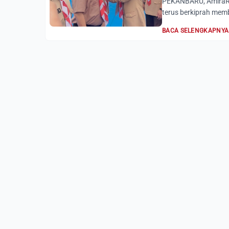
PEKANBARU, AmiraRi
terus berkiprah mem
BACA SELENGKAPNYA