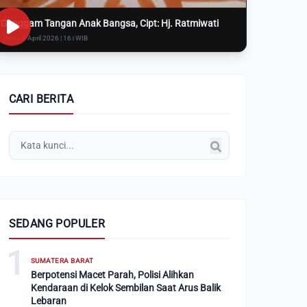
Genggam Tangan Anak Bangsa, Cipt: Hj. Ratmiwati
Rabu, 8 April 2026 | 16:i WIB
CARI BERITA
SEDANG POPULER
1
SUMATERA BARAT
Berpotensi Macet Parah, Polisi Alihkan
Kendaraan di Kelok Sembilan Saat Arus Balik
Lebaran