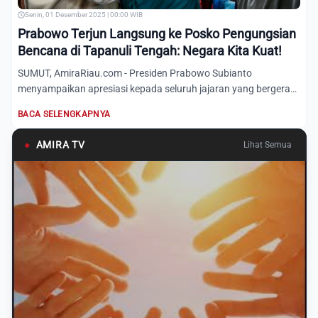
Senin, 01 Desember 2025 | 00:00 WIB
Prabowo Terjun Langsung ke Posko Pengungsian
Bencana di Tapanuli Tengah: Negara Kita Kuat!
SUMUT, AmiraRiau.com - Presiden Prabowo Subianto
menyampaikan apresiasi kepada seluruh jajaran yang bergerak
cepat dalam...
BACA SELENGKAPNYA
●
AMIRA TV
Lihat Semua