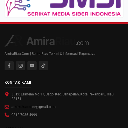
AmiraRiau.Com | Berita Riau Terkini & Informasi Terpercaya
KONTAK KAMI
Jl. Dr. Leimena No.17, Sago, Kec. Senapelan, Kota Pekanbaru, Riau
28151
amirariauonline@gmail.com
0812-7036-4999