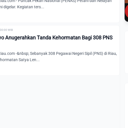
au.com - Puncak Pekan Nasional (PENAS) Petani dan Nelayan
 digelar. Kegiatan ters...
 00:00 WIB
wo Anugerahkan Tanda Kehormatan Bagi 308 PNS
u.com -&nbsp; Sebanyak 308 Pegawai Negeri Sipil (PNS) di Riau,
ehormatan Satya Len...