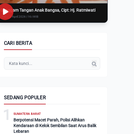
Genggam Tangan Anak Bangsa, Cipt: Hj. Ratmiwati
Rabu, 8 April 2026 | 16:i WIB
CARI BERITA
SEDANG POPULER
1
SUMATERA BARAT
Berpotensi Macet Parah, Polisi Alihkan
Kendaraan di Kelok Sembilan Saat Arus Balik
Lebaran