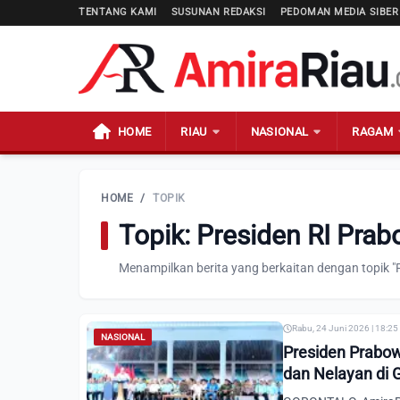
TENTANG KAMI
SUSUNAN REDAKSI
PEDOMAN MEDIA SIBER
HOME
RIAU
NASIONAL
RAGAM
HOME
/
TOPIK
Topik: Presiden RI Pra
Menampilkan berita yang berkaitan dengan topik "
Rabu, 24 Juni 2026 | 18:25
NASIONAL
Presiden Prabo
dan Nelayan di 