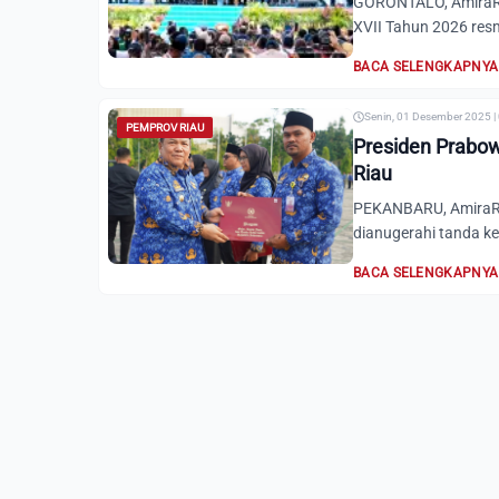
GORONTALO, AmiraRi
XVII Tahun 2026 resmi
BACA SELENGKAPNYA
Senin, 01 Desember 2025 |
PEMPROV RIAU
Presiden Prabo
Riau
PEKANBARU, AmiraRia
dianugerahi tanda k
BACA SELENGKAPNYA