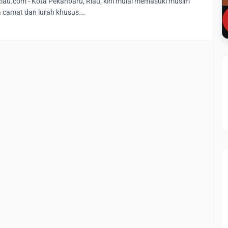
u.com - Kota Pekanbaru, Riau, kini mulai memasuki musim
a camat dan lurah khusus...