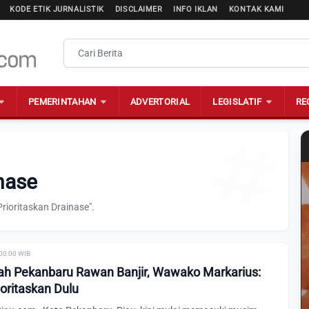
KODE ETIK JURNALISTIK
DISCLAIMER
INFO IKLAN
KONTAK KAMI
PEMERINTAHAN
ADVERTORIAL
LEGISLATIF
RE
inase
rioritaskan Drainase".
 00:00 WIB
ah Pekanbaru Rawan Banjir, Wawako Markarius:
ioritaskan Dulu