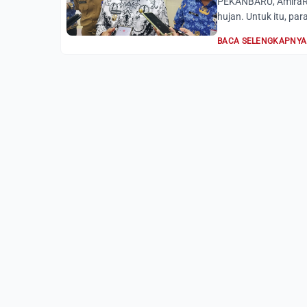
PEKANBARU, AmiraRia
hujan. Untuk itu, par
BACA SELENGKAPNYA