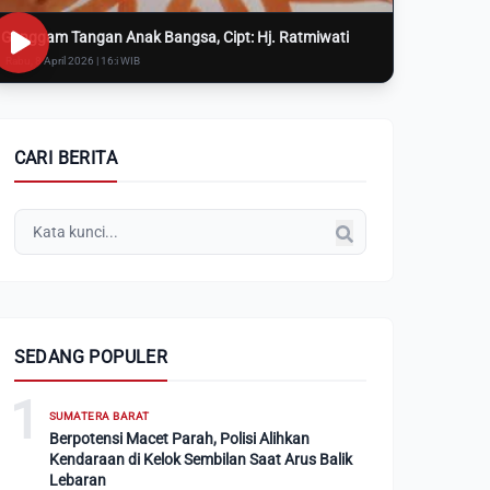
Genggam Tangan Anak Bangsa, Cipt: Hj. Ratmiwati
Rabu, 8 April 2026 | 16:i WIB
CARI BERITA
SEDANG POPULER
1
SUMATERA BARAT
Berpotensi Macet Parah, Polisi Alihkan
Kendaraan di Kelok Sembilan Saat Arus Balik
Lebaran