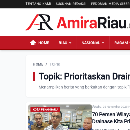
TENTANG KAMI
SUSUNAN REDAKSI
PEDOMAN MEDIA SIBER
HOME
RIAU
NASIONAL
RAGAM
HOME
/
TOPIK
Topik: Prioritaskan Dra
Menampilkan berita yang berkaitan dengan topik "P
Rabu, 26 November 2025 |
KOTA PEKANBARU
70 Persen Wilay
Drainase Kita Pr