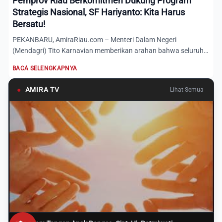
Pemprov Riau Berkomitmen Dukung Program
Strategis Nasional, SF Hariyanto: Kita Harus
Bersatu!
PEKANBARU, AmiraRiau.com – Menteri Dalam Negeri
(Mendagri) Tito Karnavian memberikan arahan bahwa seluruh
pemerintah dae...
BACA SELENGKAPNYA
●
AMIRA TV
Lihat Semua