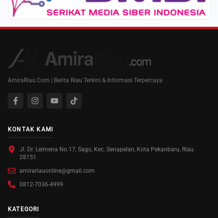
AmiraRiau.Com | Berita Riau Terkini & Informasi Terpercaya
KONTAK KAMI
Jl. Dr. Leimena No.17, Sago, Kec. Senapelan, Kota Pekanbaru, Riau
28151
amirariauonline@gmail.com
0812-7036-4999
KATEGORI