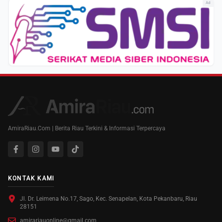
Ad
AmiraRiau.Com | Berita Riau Terkini & Informasi Terpercaya
KONTAK KAMI
Jl. Dr. Leimena No.17, Sago, Kec. Senapelan, Kota Pekanbaru, Riau
28151
amirariauonline@gmail.com