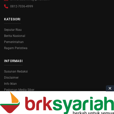
0812-7036-4999
KATEGORI
Seputar Riau
Berita Nasional
Pemerintahan
Ragam Peristiwa
INFORMASI
Susunan Redaksi
Disclaimer
Info Iklan
Pedoman Media Siber
Copyright © 2026
AmiraRiau.com
. All Rights Reserved.