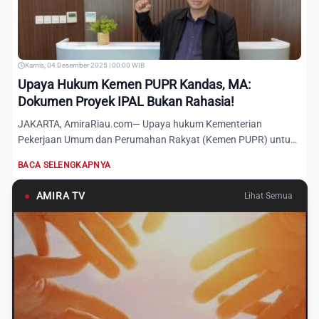
Kamis, 04 Desember 2025 | 00:00 WIB
Upaya Hukum Kemen PUPR Kandas, MA:
Dokumen Proyek IPAL Bukan Rahasia!
JAKARTA, AmiraRiau.com— Upaya hukum Kementerian
Pekerjaan Umum dan Perumahan Rakyat (Kemen PUPR) untuk
menutup akses inf...
BACA SELENGKAPNYA
●
AMIRA TV
Lihat Semua