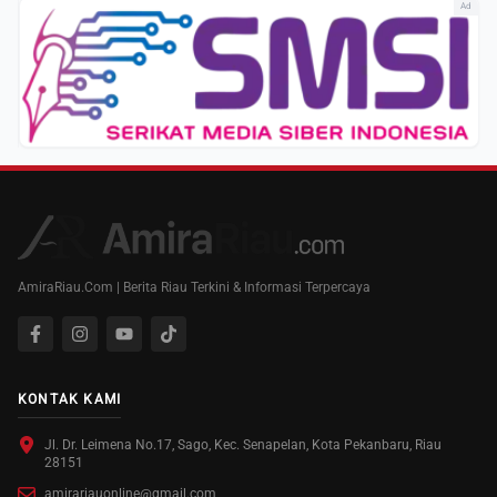
Ad
AmiraRiau.Com | Berita Riau Terkini & Informasi Terpercaya
KONTAK KAMI
Jl. Dr. Leimena No.17, Sago, Kec. Senapelan, Kota Pekanbaru, Riau
28151
amirariauonline@gmail.com