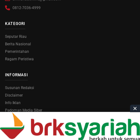
0812-7036-4999
KATEGORI
Seputar Riau
Berita Nasional
Pemerintahan
Ragam Peristiwa
INFORMASI
Susunan Redaksi
Disclaimer
Info Iklan
Pedoman Media Siber
Copyright © 2026
AmiraRiau.com
. All Rights Reserved.