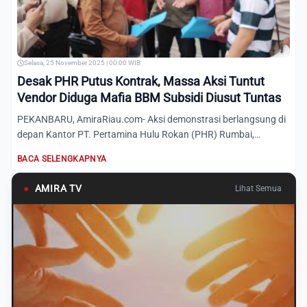
Selasa, 25 November 2025 | 00:00 WIB
Desak PHR Putus Kontrak, Massa Aksi Tuntut
Vendor Diduga Mafia BBM Subsidi Diusut Tuntas
PEKANBARU, AmiraRiau.com- Aksi demonstrasi berlangsung di
depan Kantor PT. Pertamina Hulu Rokan (PHR) Rumbai,
dipimpin o...
BACA SELENGKAPNYA
●
AMIRA TV
Lihat Semua