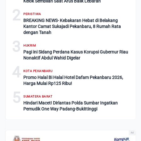
Kelok Sembilan Saat Arus Balik Lebaran
2
PERISTIWA
BREAKING NEWS- Kebakaran Hebat di Belakang
Kantor Camat Sukajadi Pekanbaru, 8 Rumah Rata
dengan Tanah
3
HUKRIM
Pagi ini Sidang Perdana Kasus Korupsi Gubernur Riau
Nonaktif Abdul Wahid Digelar
4
KOTA PEKANBARU
Promo Halal Bi Halal Hotel Dafam Pekanbaru 2026,
Harga Mulai Rp125 Ribu!
5
SUMATERA BARAT
Hindari Macet! Dirlantas Polda Sumbar Ingatkan
Pemudik One Way Padang-Bukittinggi
Ad