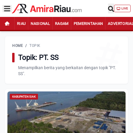
LIVE
RIAU
NASIONAL
RAGAM
PEMERINTAHAN
ADVERTORIA
HOME
/
TOPIK
Topik: PT. SS
Menampilkan berita yang berkaitan dengan topik "PT.
SS".
KABUPATEN SIAK