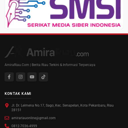
AmiraRiau.Com | Berita Riau Terkini & Informasi Terpercaya
KONTAK KAMI
Jl. Dr. Leimena No.17, Sago, Kec. Senapelan, Kota Pekanbaru, Riau
28151
amirariauonline@gmail.com
0812-7036-4999