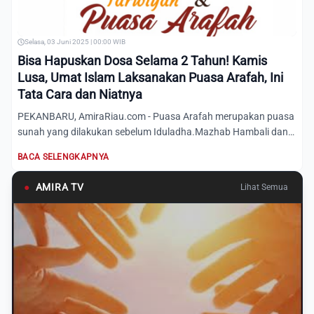
Selasa, 03 Juni 2025 | 00:00 WIB
Bisa Hapuskan Dosa Selama 2 Tahun! Kamis
Lusa, Umat Islam Laksanakan Puasa Arafah, Ini
Tata Cara dan Niatnya
PEKANBARU, AmiraRiau.com - Puasa Arafah merupakan puasa
sunah yang dilakukan sebelum Iduladha.Mazhab Hambali dan
Syafi'i...
BACA SELENGKAPNYA
●
AMIRA TV
Lihat Semua