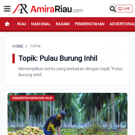
LIVE
RIAU
NASIONAL
RAGAM
PEMERINTAHAN
ADVERTORIA
HOME
/
TOPIK
Topik: Pulau Burung Inhil
Menampilkan berita yang berkaitan dengan topik "Pulau
Burung Inhil".
KABUPATEN INDRAGIRI HILIR