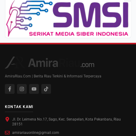
AmiraRiau.Com | Berita Riau Terkini & Informasi Terpercaya
KONTAK KAMI
Jl. Dr. Leimena No.17, Sago, Kec. Senapelan, Kota Pekanbaru, Riau
28151
amirariauonline@gmail.com