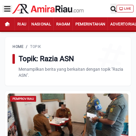
LIVE
RIAU
NASIONAL
RAGAM
PEMERINTAHAN
ADVERTORIA
HOME
/
TOPIK
Topik: Razia ASN
Menampilkan berita yang berkaitan dengan topik "Razia
ASN".
PEMPROV RIAU