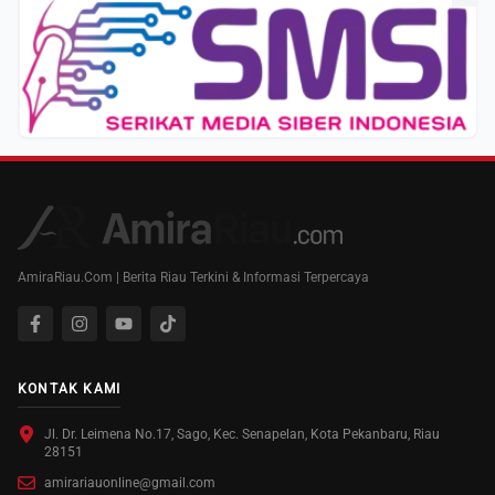
AmiraRiau.Com | Berita Riau Terkini & Informasi Terpercaya
KONTAK KAMI
Jl. Dr. Leimena No.17, Sago, Kec. Senapelan, Kota Pekanbaru, Riau
28151
amirariauonline@gmail.com