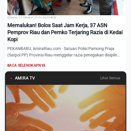
Senin, 27 Oktober 2025 | 00:00 WIB
Memalukan! Bolos Saat Jam Kerja, 37 ASN
Pemprov Riau dan Pemko Terjaring Razia di Kedai
Kopi
PEKANBARU, AmiraRiau.com - Satuan Polisi Pamong Praja
(Satpol PP) Provinsi Riau menggelar razia penegakan disiplin
terha...
BACA SELENGKAPNYA
●
AMIRA TV
Lihat Semua