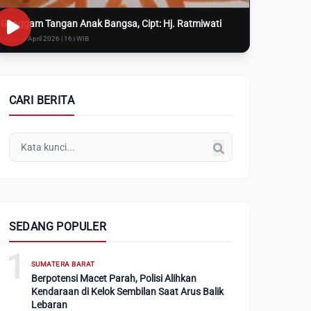
Genggam Tangan Anak Bangsa, Cipt: Hj. Ratmiwati
Rabu, 8 April 2026 | 16:i WIB
CARI BERITA
SEDANG POPULER
1
SUMATERA BARAT
Berpotensi Macet Parah, Polisi Alihkan
Kendaraan di Kelok Sembilan Saat Arus Balik
Lebaran