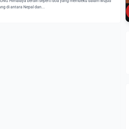
NUNG Himalaya berdiri seperti doa yang membeku dalam wujud
g di antara Nepal dan...