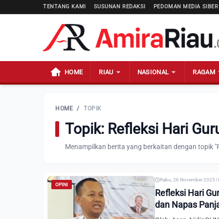
TENTANG KAMI
SUSUNAN REDAKSI
PEDOMAN MEDIA SIBER
HOME
RIAU
NASIONAL
RAGAM
HOME
/
TOPIK
Topik: Refleksi Hari Gu
Menampilkan berita yang berkaitan dengan topik "R
Rabu, 26 November 2025 |
OPINI
Refleksi Hari Gu
dan Napas Panj