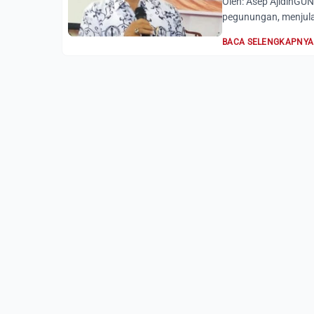
Oleh: Asep AjidinGU
pegunungan, menjulan
BACA SELENGKAPNYA