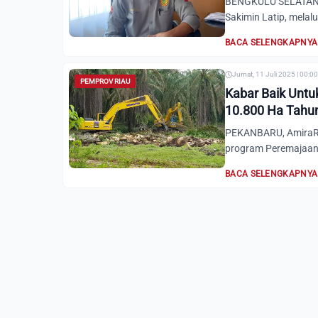
BENGKULU SELATAN, A
Sakimin Latip, melalu
BACA SELENGKAPNYA
Jumat, 11 Juli 2025 | 00:0
PEMPROV RIAU
Kabar Baik Untu
10.800 Ha Tahu
PEKANBARU, AmiraRi
program Peremajaan 
BACA SELENGKAPNYA