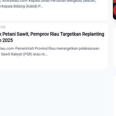
miraRiau.com- Kepala Dinas Pertanian Bengkulu Selatan,
i Kepala Bidang (Kabid) P...
0 WIB
k Petani Sawit, Pemprov Riau Targetkan Replanting
n 2025
au.com- Pemerintah Provinsi Riau menargetkan pelaksanaan
Sawit Rakyat (PSR) atau re...