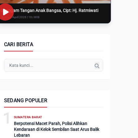
Genggam Tangan Anak Bangsa, Cipt: Hj. Ratmiwati
Rabu, 8 April 2026 | 16:i WIB
CARI BERITA
SEDANG POPULER
1
SUMATERA BARAT
Berpotensi Macet Parah, Polisi Alihkan
Kendaraan di Kelok Sembilan Saat Arus Balik
Lebaran