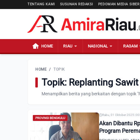
TENTANG KAMI
SUSUNAN REDAKSI
PEDOMAN MEDIA SIBER
HOME
RIAU
NASIONAL
RAGAM
HOME
/
TOPIK
Topik: Replanting Sawit
Menampilkan berita yang berkaitan dengan topik "R
Rabu, 01 Oktober 2025 | 0
PROVINSI BENGKULU
Akan Dibantu Rp
Program Peremaj