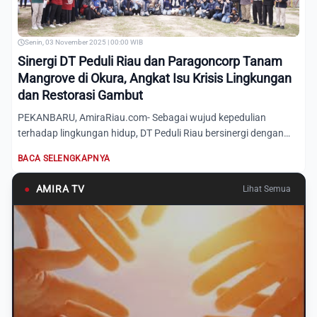
Senin, 03 November 2025 | 00:00 WIB
Sinergi DT Peduli Riau dan Paragoncorp Tanam
Mangrove di Okura, Angkat Isu Krisis Lingkungan
dan Restorasi Gambut
PEKANBARU, AmiraRiau.com- Sebagai wujud kepedulian
terhadap lingkungan hidup, DT Peduli Riau bersinergi dengan
Paragonco...
BACA SELENGKAPNYA
●
AMIRA TV
Lihat Semua