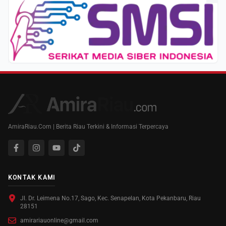
AmiraRiau.Com | Berita Riau Terkini & Informasi Terpercaya
KONTAK KAMI
Jl. Dr. Leimena No.17, Sago, Kec. Senapelan, Kota Pekanbaru, Riau
28151
amirariauonline@gmail.com