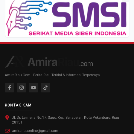
AmiraRiau.Com | Berita Riau Terkini & Informasi Terpercaya
KONTAK KAMI
Jl. Dr. Leimena No.17, Sago, Kec. Senapelan, Kota Pekanbaru, Riau
28151
amirariauonline@gmail.com