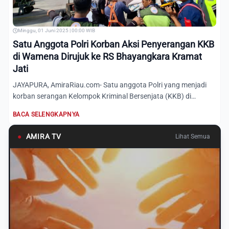
Minggu, 01 Juni 2025 | 00:00 WIB
Satu Anggota Polri Korban Aksi Penyerangan KKB
di Wamena Dirujuk ke RS Bhayangkara Kramat
Jati
JAYAPURA, AmiraRiau.com- Satu anggota Polri yang menjadi
korban serangan Kelompok Kriminal Bersenjata (KKB) di
Wamena, K...
BACA SELENGKAPNYA
●
AMIRA TV
Lihat Semua