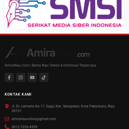
AmiraRiau.Com | Berita Riau Terkini & Informasi Terpercaya
KONTAK KAMI
Jl. Dr. Leimena No.17, Sago, Kec. Senapelan, Kota Pekanbaru, Riau
28151
amirariauonline@gmail.com
0812-7036-4999