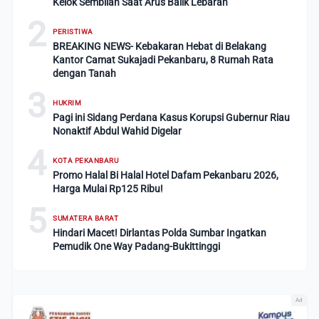
Kelok Sembilan Saat Arus Balik Lebaran
2
PERISTIWA
BREAKING NEWS- Kebakaran Hebat di Belakang
Kantor Camat Sukajadi Pekanbaru, 8 Rumah Rata
dengan Tanah
3
HUKRIM
Pagi ini Sidang Perdana Kasus Korupsi Gubernur Riau
Nonaktif Abdul Wahid Digelar
4
KOTA PEKANBARU
Promo Halal Bi Halal Hotel Dafam Pekanbaru 2026,
Harga Mulai Rp125 Ribu!
5
SUMATERA BARAT
Hindari Macet! Dirlantas Polda Sumbar Ingatkan
Pemudik One Way Padang-Bukittinggi
Ad