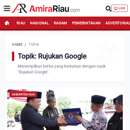
LIVE
RIAU
NASIONAL
RAGAM
PEMERINTAHAN
ADVERTORIA
HOME
/
TOPIK
Topik: Rujukan Google
Menampilkan berita yang berkaitan dengan topik
"Rujukan Google".
KABUPATEN SIAK