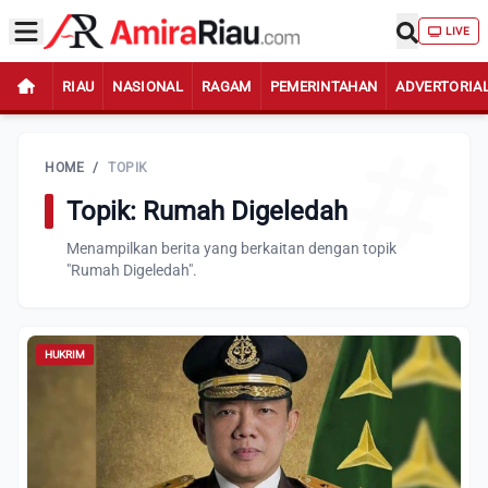
LIVE
RIAU
NASIONAL
RAGAM
PEMERINTAHAN
ADVERTORIA
HOME
/
TOPIK
Topik: Rumah Digeledah
Menampilkan berita yang berkaitan dengan topik
"Rumah Digeledah".
HUKRIM