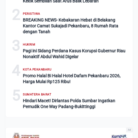
Kelok Sembilan Saat Arus Balik Lebaran
2
PERISTIWA
BREAKING NEWS- Kebakaran Hebat di Belakang
Kantor Camat Sukajadi Pekanbaru, 8 Rumah Rata
dengan Tanah
3
HUKRIM
Pagi ini Sidang Perdana Kasus Korupsi Gubernur Riau
Nonaktif Abdul Wahid Digelar
4
KOTA PEKANBARU
Promo Halal Bi Halal Hotel Dafam Pekanbaru 2026,
Harga Mulai Rp125 Ribu!
5
SUMATERA BARAT
Hindari Macet! Dirlantas Polda Sumbar Ingatkan
Pemudik One Way Padang-Bukittinggi
Ad