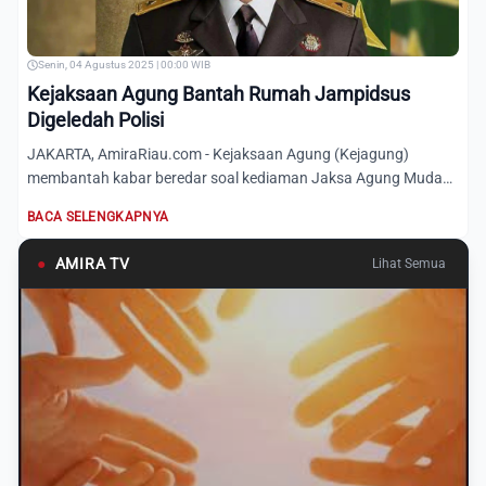
Senin, 04 Agustus 2025 | 00:00 WIB
Kejaksaan Agung Bantah Rumah Jampidsus
Digeledah Polisi
JAKARTA, AmiraRiau.com - Kejaksaan Agung (Kejagung)
membantah kabar beredar soal kediaman Jaksa Agung Muda
Tindak Pidana...
BACA SELENGKAPNYA
●
AMIRA TV
Lihat Semua