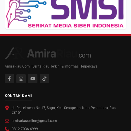
AmiraRiau.Com | Berita Riau Terkini & Informasi Terpercaya
KONTAK KAMI
Jl. Dr. Leimena No.17, Sago, Kec. Senapelan, Kota Pekanbaru, Riau
28151
amirariauonline@gmail.com
0812-7036-4999