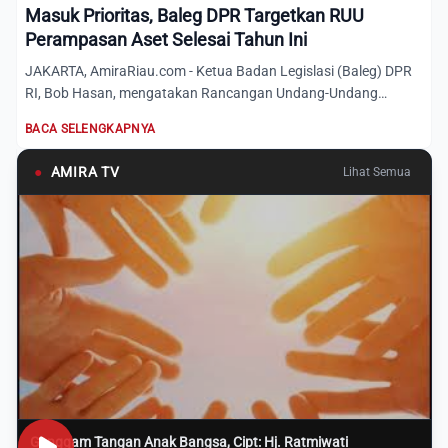
Masuk Prioritas, Baleg DPR Targetkan RUU
Perampasan Aset Selesai Tahun Ini
JAKARTA, AmiraRiau.com - Ketua Badan Legislasi (Baleg) DPR
RI, Bob Hasan, mengatakan Rancangan Undang-Undang
Perampasan...
BACA SELENGKAPNYA
●
AMIRA TV
Lihat Semua
Genggam Tangan Anak Bangsa, Cipt: Hj. Ratmiwati