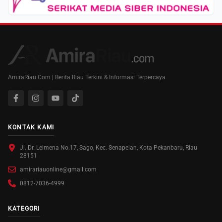
AmiraRiau.Com | Berita Riau Terkini & Informasi Terpercaya
KONTAK KAMI
Jl. Dr. Leimena No.17, Sago, Kec. Senapelan, Kota Pekanbaru, Riau
28151
amirariauonline@gmail.com
0812-7036-4999
KATEGORI