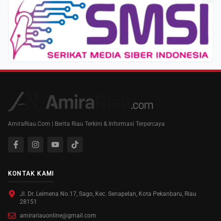
AmiraRiau.Com | Berita Riau Terkini & Informasi Terpercaya
KONTAK KAMI
Jl. Dr. Leimena No.17, Sago, Kec. Senapelan, Kota Pekanbaru, Riau
28151
amirariauonline@gmail.com