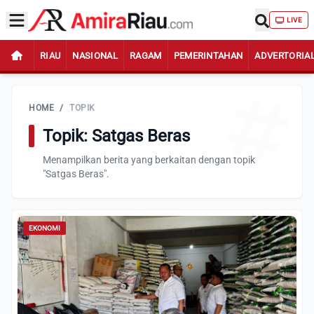
LIVE
RIAU
NASIONAL
RAGAM
PEMERINTAHAN
ADVERTORIA
HOME
/
TOPIK
Topik: Satgas Beras
Menampilkan berita yang berkaitan dengan topik
"Satgas Beras".
EKONOMI