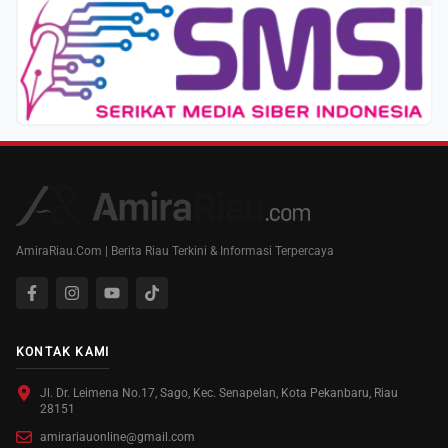
AmiraRiau.Com | Berita Riau Terkini & Informasi Terpercaya
KONTAK KAMI
Jl. Dr. Leimena No.17, Sago, Kec. Senapelan, Kota Pekanbaru, Riau
28151
amirariauonline@gmail.com