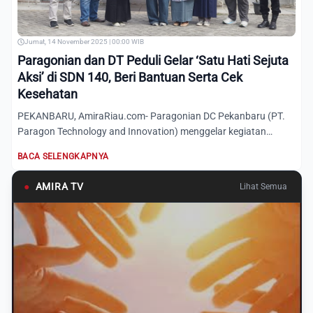
Jumat, 14 November 2025 | 00:00 WIB
Paragonian dan DT Peduli Gelar ‘Satu Hati Sejuta
Aksi’ di SDN 140, Beri Bantuan Serta Cek
Kesehatan
PEKANBARU, AmiraRiau.com- Paragonian DC Pekanbaru (PT.
Paragon Technology and Innovation) menggelar kegiatan
bertajuk "S...
BACA SELENGKAPNYA
●
AMIRA TV
Lihat Semua