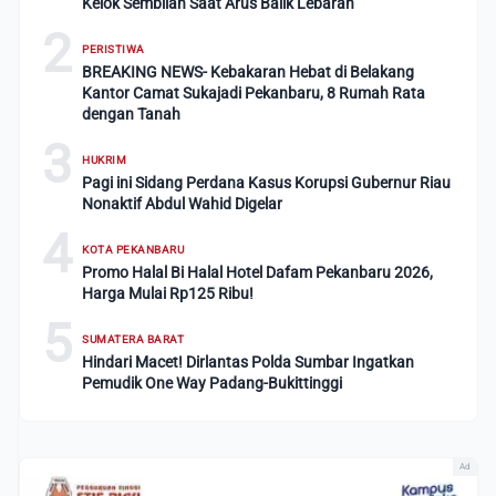
Kelok Sembilan Saat Arus Balik Lebaran
2
PERISTIWA
BREAKING NEWS- Kebakaran Hebat di Belakang
Kantor Camat Sukajadi Pekanbaru, 8 Rumah Rata
dengan Tanah
3
HUKRIM
Pagi ini Sidang Perdana Kasus Korupsi Gubernur Riau
Nonaktif Abdul Wahid Digelar
4
KOTA PEKANBARU
Promo Halal Bi Halal Hotel Dafam Pekanbaru 2026,
Harga Mulai Rp125 Ribu!
5
SUMATERA BARAT
Hindari Macet! Dirlantas Polda Sumbar Ingatkan
Pemudik One Way Padang-Bukittinggi
Ad