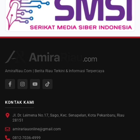
AmiraRiau.Com | Berita Riau Terkini & Informasi Terpercaya
KONTAK KAMI
Jl. Dr. Leimena No.17, Sago, Kec. Senapelan, Kota Pekanbaru, Riau
28151
amirariauonline@gmail.com
0812-7036-4999