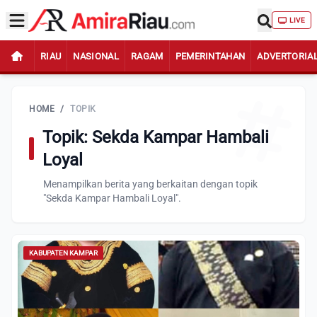
LIVE
RIAU
NASIONAL
RAGAM
PEMERINTAHAN
ADVERTORIA
HOME
/
TOPIK
Topik: Sekda Kampar Hambali
Loyal
Menampilkan berita yang berkaitan dengan topik
"Sekda Kampar Hambali Loyal".
KABUPATEN KAMPAR