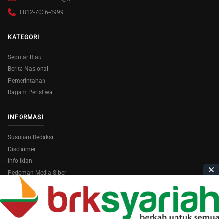
0812-7036-4999
KATEGORI
Seputar Riau
Berita Nasional
Pemerintahan
Ragam Peristiwa
INFORMASI
Susunan Redaksi
Disclaimer
Info Iklan
Pedoman Media Siber
Copyright © 2026
AmiraRiau.com
. All Rights Reserved.