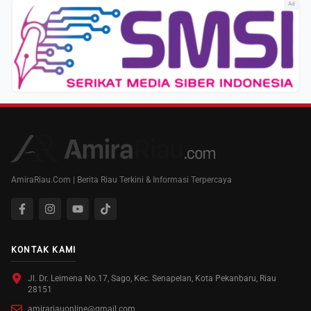
Ad
AmiraRiau.Com | Berita Riau Terkini & Informasi Terpercaya
KONTAK KAMI
Jl. Dr. Leimena No.17, Sago, Kec. Senapelan, Kota Pekanbaru, Riau
28151
amirariauonline@gmail.com