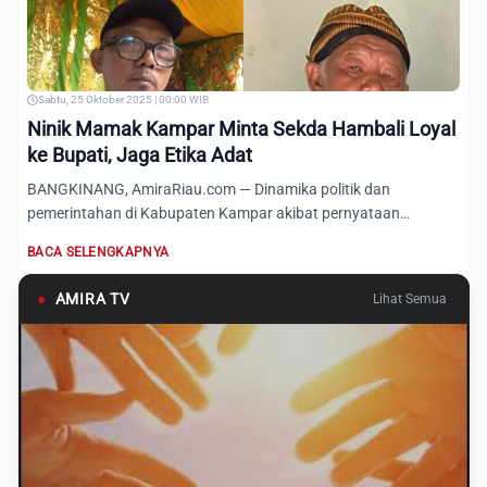
Sabtu, 25 Oktober 2025 | 00:00 WIB
Ninik Mamak Kampar Minta Sekda Hambali Loyal
ke Bupati, Jaga Etika Adat
BANGKINANG, AmiraRiau.com — Dinamika politik dan
pemerintahan di Kabupaten Kampar akibat pernyataan
Sekretaris Daerah (S...
BACA SELENGKAPNYA
●
AMIRA TV
Lihat Semua