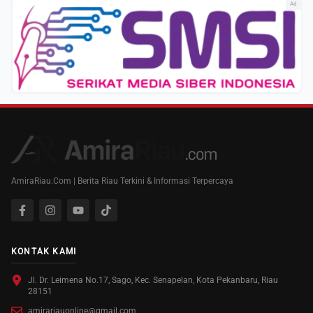
Ad
AmiraRiau.Com | Berita Riau Terkini & Informasi Terpercaya
KONTAK KAMI
Jl. Dr. Leimena No.17, Sago, Kec. Senapelan, Kota Pekanbaru, Riau
28151
amirariauonline@gmail.com