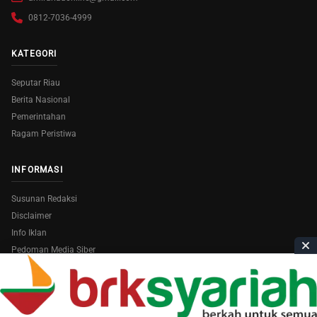
0812-7036-4999
KATEGORI
Seputar Riau
Berita Nasional
Pemerintahan
Ragam Peristiwa
INFORMASI
Susunan Redaksi
Disclaimer
Info Iklan
Pedoman Media Siber
Copyright © 2026
AmiraRiau.com
. All Rights Reserved.