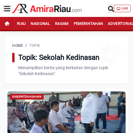
LIVE
RIAU
NASIONAL
RAGAM
PEMERINTAHAN
ADVERTORIA
HOME
/
TOPIK
Topik: Sekolah Kedinasan
Menampilkan berita yang berkaitan dengan topik
"Sekolah Kedinasan".
KABUPATEN ASAHAN