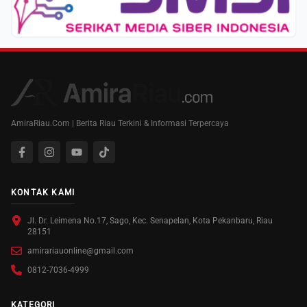
AmiraRiau.Com | Berita Riau Terkini & Informasi Terpercaya
KONTAK KAMI
Jl. Dr. Leimena No.17, Sago, Kec. Senapelan, Kota Pekanbaru, Riau
28151
amirariauonline@gmail.com
0812-7036-4999
KATEGORI