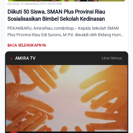
Jumat, 26 September 2025 | 00:00 WIB
Diikuti 50 Siswa, SMAN Plus Provinsi Riau
Sosialisasikan Bimbel Sekolah Kedinasan
PEKANBARU, AmiraRiau.com&nbsp;– Kepala Sekolah SMAN
Plus Provinsi Riau Edi Sutono, M.Pd. diwakili oleh Bidang Humas
Afri...
BACA SELENGKAPNYA
●
AMIRA TV
Lihat Semua