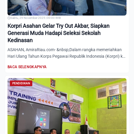
Sabtu, 29 November 2025 | 00:00 WIB
Korpri Asahan Gelar Try Out Akbar, Siapkan
Generasi Muda Hadapi Seleksi Sekolah
Kedinasan
ASAHAN, AmiraRiau.com- &nbsp;Dalam rangka memeriahkan
Hari Ulang Tahun Korps Pegawai Republik Indonesia (Korpri) ke-
54,...
BACA SELENGKAPNYA
PENDIDIKAN