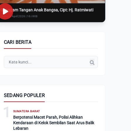
Genggam Tangan Anak Bangsa, Cipt: Hj. Ratmiwati
Rabu, 8 April 2026 | 16:i WIB
CARI BERITA
SEDANG POPULER
1
SUMATERA BARAT
Berpotensi Macet Parah, Polisi Alihkan
Kendaraan di Kelok Sembilan Saat Arus Balik
Lebaran