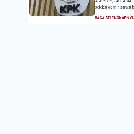
JAKARTA, AmiraRiau.
seleksi administrasi 
BACA SELENGKAPNYA