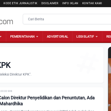
KODE ETIK JURNALISTIK
DISCLAIMER
INFO IKLAN
KONTAK KAMI
PEMERINTAHAN
ADVERTORIAL
LEGISLATIF
RE
 KPK
eleksi Direktur KPK".
| 00:00 WIB
on Direktur Penyelidikan dan Penuntutan, Ada
 Mahardhika