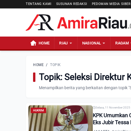
TENTANG KAMI
SUSUNAN REDAKSI
PEDOMAN MEDIA SIBER
HOME
RIAU
NASIONAL
RAGAM
HOME
/
TOPIK
Topik: Seleksi Direktur
Menampilkan berita yang berkaitan dengan topik "S
Selasa, 11 November 2025 
HUKRIM
KPK Umumkan Cal
Eks Jubir Tessa