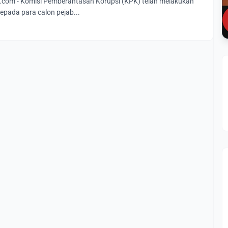
com - Komisi Pemberantasan Korupsi (KPK) telah melakukan
kepada para calon pejab...