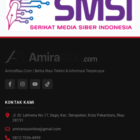
AmiraRiau.Com | Berita Riau Terkini & Informasi Terpercaya
KONTAK KAMI
Jl. Dr. Leimena No.17, Sago, Kec. Senapelan, Kota Pekanbaru, Riau
28151
amirariauonline@gmail.com
0812-7036-4999