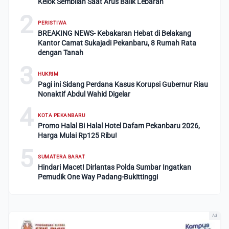
Kelok Sembilan Saat Arus Balik Lebaran
2
PERISTIWA
BREAKING NEWS- Kebakaran Hebat di Belakang
Kantor Camat Sukajadi Pekanbaru, 8 Rumah Rata
dengan Tanah
3
HUKRIM
Pagi ini Sidang Perdana Kasus Korupsi Gubernur Riau
Nonaktif Abdul Wahid Digelar
4
KOTA PEKANBARU
Promo Halal Bi Halal Hotel Dafam Pekanbaru 2026,
Harga Mulai Rp125 Ribu!
5
SUMATERA BARAT
Hindari Macet! Dirlantas Polda Sumbar Ingatkan
Pemudik One Way Padang-Bukittinggi
Ad