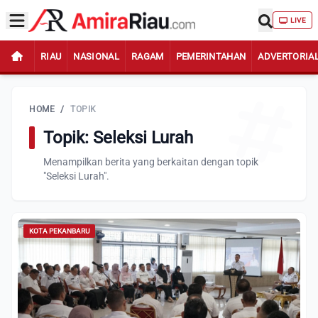
LIVE
RIAU
NASIONAL
RAGAM
PEMERINTAHAN
ADVERTORIA
HOME
/
TOPIK
Topik: Seleksi Lurah
Menampilkan berita yang berkaitan dengan topik
"Seleksi Lurah".
KOTA PEKANBARU