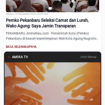
Senin, 29 September 2025 | 00:00 WIB
Pemko Pekanbaru Seleksi Camat dan Lurah,
Wako Agung: Saya Jamin Transparan
PEKANBARU, AmiraRiau.com - Pemerintah Kota (Pemko)
Pekanbaru di bawah kepemimpinan Wali Kota Agung Nugroho
mulai membuka...
BACA SELENGKAPNYA
●
AMIRA TV
Lihat Semua