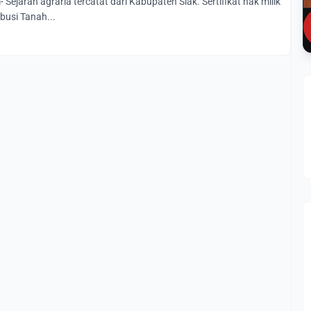
Sejarah agraria tercatat dari Kabupaten Siak. Sertifikat hak milik
busi Tanah...