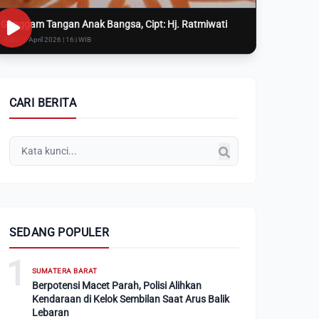
Genggam Tangan Anak Bangsa, Cipt: Hj. Ratmiwati
Rabu, 8 April 2026 | 16:i WIB
CARI BERITA
SEDANG POPULER
1
SUMATERA BARAT
Berpotensi Macet Parah, Polisi Alihkan
Kendaraan di Kelok Sembilan Saat Arus Balik
Lebaran