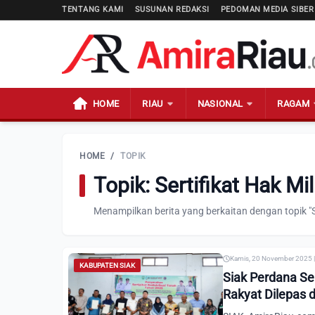
TENTANG KAMI
SUSUNAN REDAKSI
PEDOMAN MEDIA SIBER
HOME
RIAU
NASIONAL
RAGAM
HOME
/
TOPIK
Topik: Sertifikat Hak Mi
Menampilkan berita yang berkaitan dengan topik "Se
Kamis, 20 November 2025 |
KABUPATEN SIAK
Siak Perdana Ser
Rakyat Dilepas 