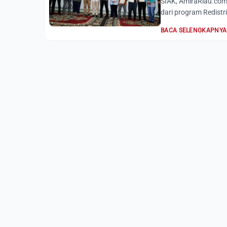
SIAK, AmiraRiau.com- 
dari program Redistri
BACA SELENGKAPNYA