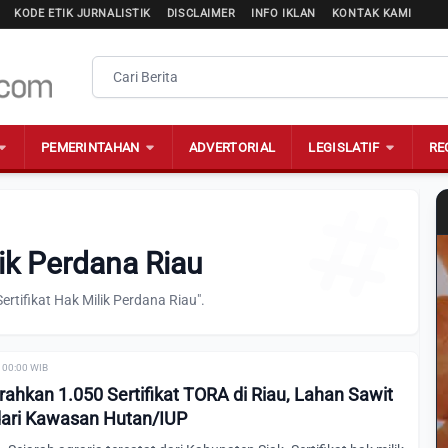
KODE ETIK JURNALISTIK
DISCLAIMER
INFO IKLAN
KONTAK KAMI
PEMERINTAHAN
ADVERTORIAL
LEGISLATIF
RE
lik Perdana Riau
rtifikat Hak Milik Perdana Riau".
 00:00 WIB
ahkan 1.050 Sertifikat TORA di Riau, Lahan Sawit
dari Kawasan Hutan/IUP