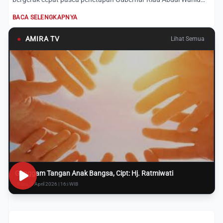
yang diteta...
BACA SELENGKAPNYA
●
AMIRA TV
Lihat Semua
Genggam Tangan Anak Bangsa, Cipt: Hj. Ratmiwati
Rabu, 8 April 2026 | 16:i WIB