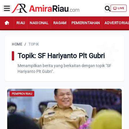
LIVE
RIAU
NASIONAL
RAGAM
PEMERINTAHAN
ADVERTORIA
HOME
/
TOPIK
Topik: SF Hariyanto Plt Gubri
Menampilkan berita yang berkaitan dengan topik "SF
Hariyanto Plt Gubri".
PEMPROV RIAU