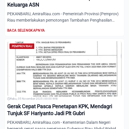
Keluarga ASN
PEKANBARU, AmiraRiau.com - Pemerintah Provinsi (Pemprov)
Riau memberlakukan pemotongan Tambahan Penghasilan
Pegawai (TPP...
BACA SELENGKAPNYA
PEMPROV RIAU
Rabu, 05 November 2025 | 00:00 WIB
Gerak Cepat Pasca Penetapan KPK, Mendagri
Tunjuk SF Hariyanto Jadi Plt Gubri
PEKANBARU, AmiraRiau.com - Kementerian Dalam Negeri
bergerak cepat pasca penetapan Gubernur Riau Abdul Wahid