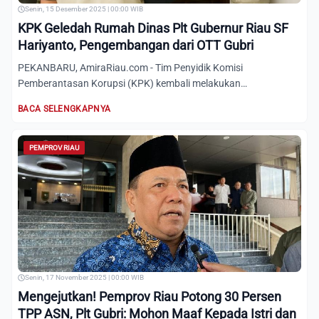
Senin, 15 Desember 2025 | 00:00 WIB
KPK Geledah Rumah Dinas Plt Gubernur Riau SF
Hariyanto, Pengembangan dari OTT Gubri
PEKANBARU, AmiraRiau.com - Tim Penyidik Komisi
Pemberantasan Korupsi (KPK) kembali melakukan
penggeledahan, Senin (15/12...
BACA SELENGKAPNYA
PEMPROV RIAU
Senin, 17 November 2025 | 00:00 WIB
Mengejutkan! Pemprov Riau Potong 30 Persen
TPP ASN, Plt Gubri: Mohon Maaf Kepada Istri dan