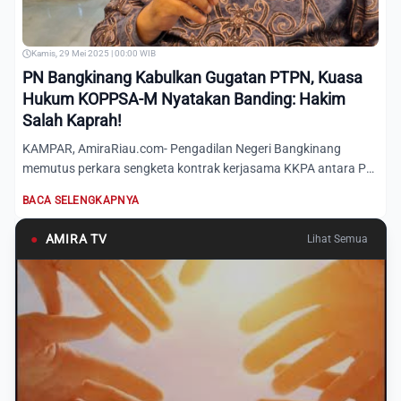
Kamis, 29 Mei 2025 | 00:00 WIB
PN Bangkinang Kabulkan Gugatan PTPN, Kuasa
Hukum KOPPSA-M Nyatakan Banding: Hakim
Salah Kaprah!
KAMPAR, AmiraRiau.com- Pengadilan Negeri Bangkinang
memutus perkara sengketa kontrak kerjasama KKPA antara PT
Perkebunan...
BACA SELENGKAPNYA
●
AMIRA TV
Lihat Semua