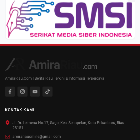
AmiraRiau.Com | Berita Riau Terkini & Informasi Terpercaya
KONTAK KAMI
Jl. Dr. Leimena No.17, Sago, Kec. Senapelan, Kota Pekanbaru, Riau
28151
amirariauonline@gmail.com