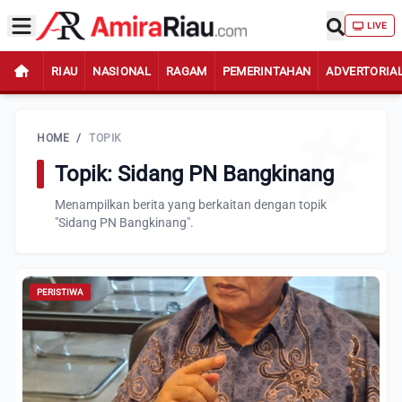
LIVE
RIAU
NASIONAL
RAGAM
PEMERINTAHAN
ADVERTORIA
HOME
/
TOPIK
Topik: Sidang PN Bangkinang
Menampilkan berita yang berkaitan dengan topik
"Sidang PN Bangkinang".
PERISTIWA