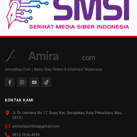
AmiraRiau.Com | Berita Riau Terkini & Informasi Terpercaya
KONTAK KAMI
Jl. Dr. Leimena No.17, Sago, Kec. Senapelan, Kota Pekanbaru, Riau
28151
amirariauonline@gmail.com
0812-7036-4999