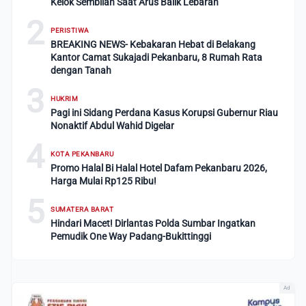
Kelok Sembilan Saat Arus Balik Lebaran
2
PERISTIWA
BREAKING NEWS- Kebakaran Hebat di Belakang
Kantor Camat Sukajadi Pekanbaru, 8 Rumah Rata
dengan Tanah
3
HUKRIM
Pagi ini Sidang Perdana Kasus Korupsi Gubernur Riau
Nonaktif Abdul Wahid Digelar
4
KOTA PEKANBARU
Promo Halal Bi Halal Hotel Dafam Pekanbaru 2026,
Harga Mulai Rp125 Ribu!
5
SUMATERA BARAT
Hindari Macet! Dirlantas Polda Sumbar Ingatkan
Pemudik One Way Padang-Bukittinggi
Ad