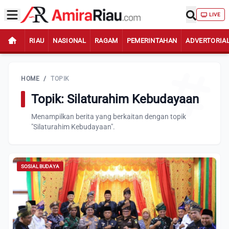
LIVE
RIAU
NASIONAL
RAGAM
PEMERINTAHAN
ADVERTORIA
HOME
/
TOPIK
Topik: Silaturahim Kebudayaan
Menampilkan berita yang berkaitan dengan topik
"Silaturahim Kebudayaan".
SOSIAL BUDAYA