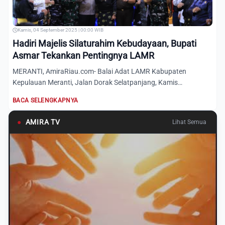
Kamis, 04 September 2025 | 00:00 WIB
Hadiri Majelis Silaturahim Kebudayaan, Bupati
Asmar Tekankan Pentingnya LAMR
MERANTI, AmiraRiau.com- Balai Adat LAMR Kabupaten
Kepulauan Meranti, Jalan Dorak Selatpanjang, Kamis
(4/9/2025), dipenuh...
BACA SELENGKAPNYA
●
AMIRA TV
Lihat Semua