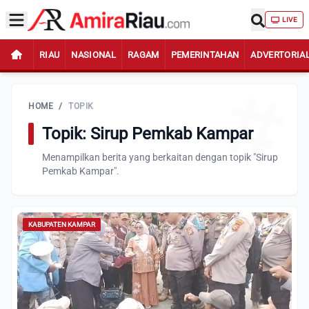
LIVE
RIAU
NASIONAL
RAGAM
PEMERINTAHAN
ADVERTORIA
HOME
/
TOPIK
Topik: Sirup Pemkab Kampar
Menampilkan berita yang berkaitan dengan topik "Sirup
Pemkab Kampar".
KABUPATEN KAMPAR