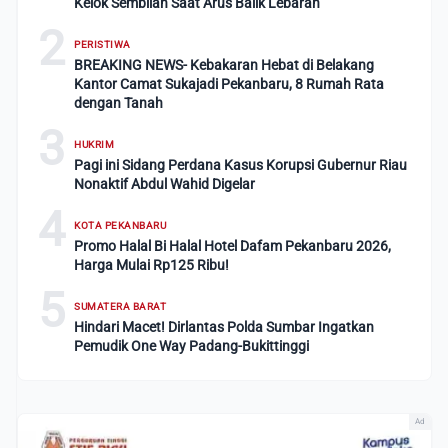
Kelok Sembilan Saat Arus Balik Lebaran
2
PERISTIWA
BREAKING NEWS- Kebakaran Hebat di Belakang
Kantor Camat Sukajadi Pekanbaru, 8 Rumah Rata
dengan Tanah
3
HUKRIM
Pagi ini Sidang Perdana Kasus Korupsi Gubernur Riau
Nonaktif Abdul Wahid Digelar
4
KOTA PEKANBARU
Promo Halal Bi Halal Hotel Dafam Pekanbaru 2026,
Harga Mulai Rp125 Ribu!
5
SUMATERA BARAT
Hindari Macet! Dirlantas Polda Sumbar Ingatkan
Pemudik One Way Padang-Bukittinggi
Ad