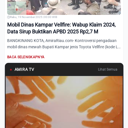
Rabu, 19 November 2025 | 00:00 WIB
Mobil Dinas Kampar Vellfire: Wabup Klaim 2024,
Data Sirup Buktikan APBD 2025 Rp2,7 M
BANGKINANG KOTA, AmiraRiau.com- Kontroversi pengadaan
mobil dinas mewah Bupati Kampar jenis Toyota Vellfire (kode LC
300...
BACA SELENGKAPNYA
●
AMIRA TV
Lihat Semua