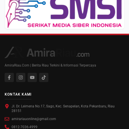
AmiraRiau.Com | Berita Riau Terkini & Informasi Terpercaya
KONTAK KAMI
Jl. Dr. Leimena No.17, Sago, Kec. Senapelan, Kota Pekanbaru, Riau
28151
amirariauonline@gmail.com
0812-7036-4999