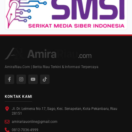
AmiraRiau.Com | Berita Riau Terkini & Informasi Terpercaya
KONTAK KAMI
Jl. Dr. Leimena No.17, Sago, Kec. Senapelan, Kota Pekanbaru, Riau
28151
amirariauonline@gmail.com
0812-7036-4999