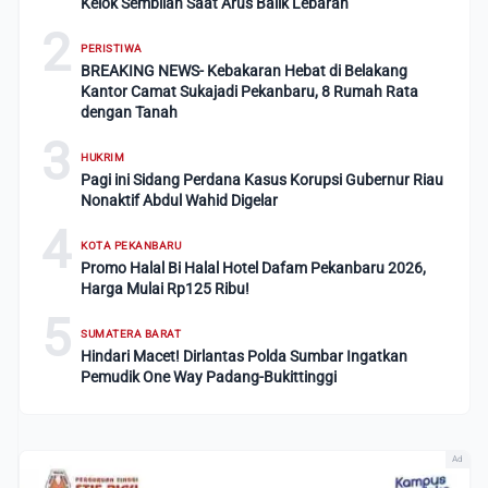
Kelok Sembilan Saat Arus Balik Lebaran
2
PERISTIWA
BREAKING NEWS- Kebakaran Hebat di Belakang
Kantor Camat Sukajadi Pekanbaru, 8 Rumah Rata
dengan Tanah
3
HUKRIM
Pagi ini Sidang Perdana Kasus Korupsi Gubernur Riau
Nonaktif Abdul Wahid Digelar
4
KOTA PEKANBARU
Promo Halal Bi Halal Hotel Dafam Pekanbaru 2026,
Harga Mulai Rp125 Ribu!
5
SUMATERA BARAT
Hindari Macet! Dirlantas Polda Sumbar Ingatkan
Pemudik One Way Padang-Bukittinggi
Ad