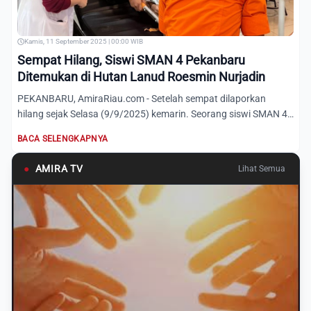
Kamis, 11 September 2025 | 00:00 WIB
Sempat Hilang, Siswi SMAN 4 Pekanbaru
Ditemukan di Hutan Lanud Roesmin Nurjadin
PEKANBARU, AmiraRiau.com - Setelah sempat dilaporkan
hilang sejak Selasa (9/9/2025) kemarin. Seorang siswi SMAN 4
Pekanb...
BACA SELENGKAPNYA
●
AMIRA TV
Lihat Semua