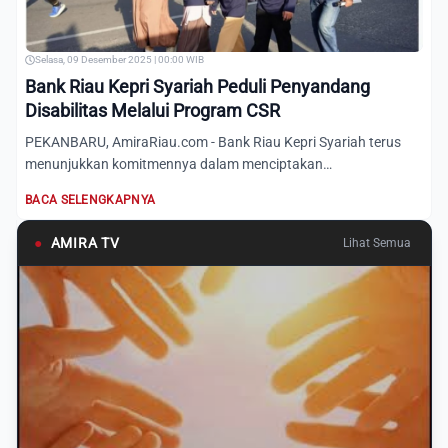
Selasa, 09 Desember 2025 | 00:00 WIB
Bank Riau Kepri Syariah Peduli Penyandang
Disabilitas Melalui Program CSR
PEKANBARU, AmiraRiau.com - Bank Riau Kepri Syariah terus
menunjukkan komitmennya dalam menciptakan
kebermanfaatan bagi s...
BACA SELENGKAPNYA
●
AMIRA TV
Lihat Semua