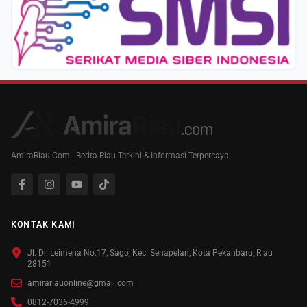
AmiraRiau.Com | Berita Riau Terkini & Informasi Terpercaya
KONTAK KAMI
Jl. Dr. Leimena No.17, Sago, Kec. Senapelan, Kota Pekanbaru, Riau
28151
amirariauonline@gmail.com
0812-7036-4999