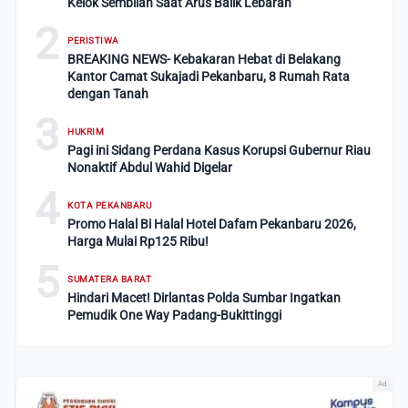
Kelok Sembilan Saat Arus Balik Lebaran
2
PERISTIWA
BREAKING NEWS- Kebakaran Hebat di Belakang
Kantor Camat Sukajadi Pekanbaru, 8 Rumah Rata
dengan Tanah
3
HUKRIM
Pagi ini Sidang Perdana Kasus Korupsi Gubernur Riau
Nonaktif Abdul Wahid Digelar
4
KOTA PEKANBARU
Promo Halal Bi Halal Hotel Dafam Pekanbaru 2026,
Harga Mulai Rp125 Ribu!
5
SUMATERA BARAT
Hindari Macet! Dirlantas Polda Sumbar Ingatkan
Pemudik One Way Padang-Bukittinggi
Ad