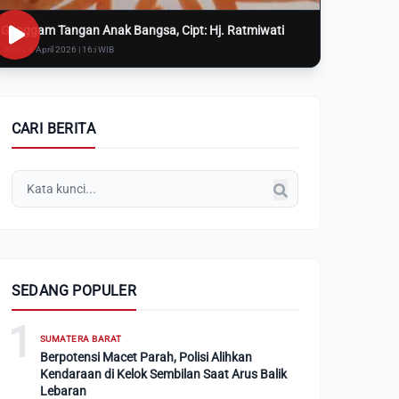
Genggam Tangan Anak Bangsa, Cipt: Hj. Ratmiwati
Rabu, 8 April 2026 | 16:i WIB
CARI BERITA
SEDANG POPULER
1
SUMATERA BARAT
Berpotensi Macet Parah, Polisi Alihkan
Kendaraan di Kelok Sembilan Saat Arus Balik
Lebaran