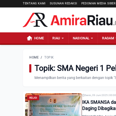
TENTANG KAMI
SUSUNAN REDAKSI
PEDOMAN MEDIA SIBER
HOME
RIAU
NASIONAL
RAGAM
HOME
/
TOPIK
Topik: SMA Negeri 1 P
Menampilkan berita yang berkaitan dengan topik "
Senin, 09 Juni 2025 | 00:0
RELIGI
IKA SMANSA dan
Daging Dibagik