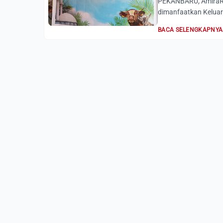
PEKANBARU, AmiraRi
dimanfaatkan Keluar
BACA SELENGKAPNYA