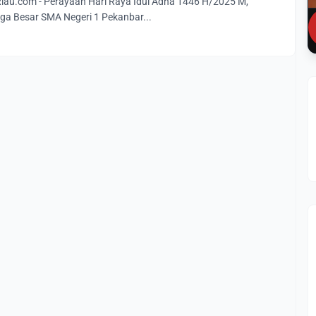
au.com - Perayaan Hari Raya Idul Adha 1446 H/2025 M,
ga Besar SMA Negeri 1 Pekanbar...