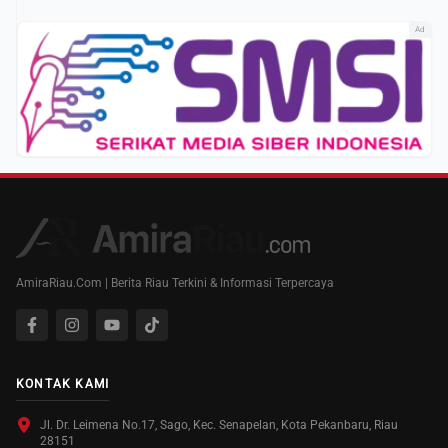
Ad
AmiraRiau.Com | Berita Riau Terkini & Informasi Terpercaya
KONTAK KAMI
Jl. Dr. Leimena No.17, Sago, Kec. Senapelan, Kota Pekanbaru, Riau
28151