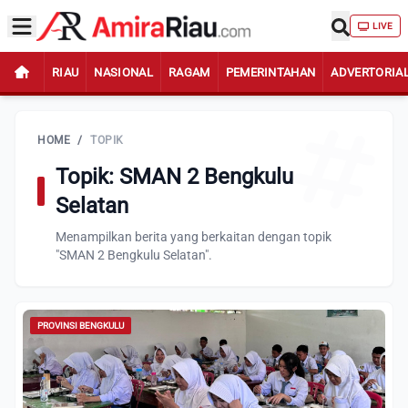
LIVE
RIAU
NASIONAL
RAGAM
PEMERINTAHAN
ADVERTORIA
HOME
/
TOPIK
Topik: SMAN 2 Bengkulu
Selatan
Menampilkan berita yang berkaitan dengan topik
"SMAN 2 Bengkulu Selatan".
PROVINSI BENGKULU