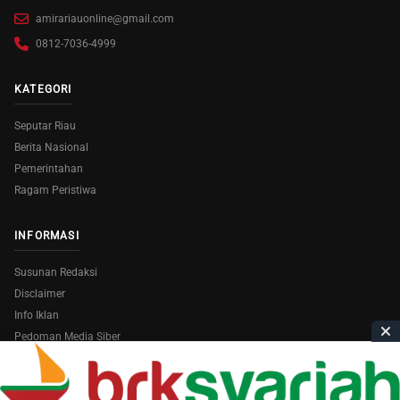
amirariauonline@gmail.com
0812-7036-4999
KATEGORI
Seputar Riau
Berita Nasional
Pemerintahan
Ragam Peristiwa
INFORMASI
Susunan Redaksi
Disclaimer
Info Iklan
Pedoman Media Siber