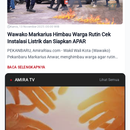
Kamis, 13 November 2025 | 00:00 WIB
Wawako Markarius Himbau Warga Rutin Cek
Instalasi Listrik dan Siapkan APAR
PEKANBARU, AmiraRiau.com - Wakil Wali Kota (Wawako)
Pekanbaru Markarius Anwar, menghimbau warga agar rutin
mengecek inst...
BACA SELENGKAPNYA
●
AMIRA TV
Lihat Semua