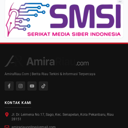
Ad
AmiraRiau.Com | Berita Riau Terkini & Informasi Terpercaya
KONTAK KAMI
Jl. Dr. Leimena No.17, Sago, Kec. Senapelan, Kota Pekanbaru, Riau
28151
amirariauonline@gmail.com