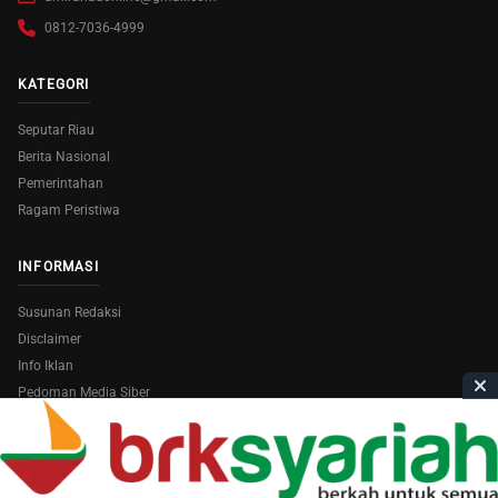
0812-7036-4999
KATEGORI
Seputar Riau
Berita Nasional
Pemerintahan
Ragam Peristiwa
INFORMASI
Susunan Redaksi
Disclaimer
Info Iklan
Pedoman Media Siber
Copyright © 2026
AmiraRiau.com
. All Rights Reserved.