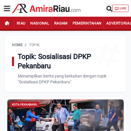
LIVE
RIAU
NASIONAL
RAGAM
PEMERINTAHAN
ADVERTORIA
HOME
/
TOPIK
Topik: Sosialisasi DPKP
Pekanbaru
Menampilkan berita yang berkaitan dengan topik
"Sosialisasi DPKP Pekanbaru".
KOTA PEKANBARU