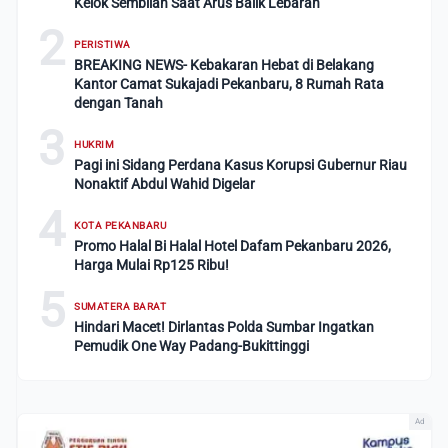
Kelok Sembilan Saat Arus Balik Lebaran
2
PERISTIWA
BREAKING NEWS- Kebakaran Hebat di Belakang
Kantor Camat Sukajadi Pekanbaru, 8 Rumah Rata
dengan Tanah
3
HUKRIM
Pagi ini Sidang Perdana Kasus Korupsi Gubernur Riau
Nonaktif Abdul Wahid Digelar
4
KOTA PEKANBARU
Promo Halal Bi Halal Hotel Dafam Pekanbaru 2026,
Harga Mulai Rp125 Ribu!
5
SUMATERA BARAT
Hindari Macet! Dirlantas Polda Sumbar Ingatkan
Pemudik One Way Padang-Bukittinggi
Ad