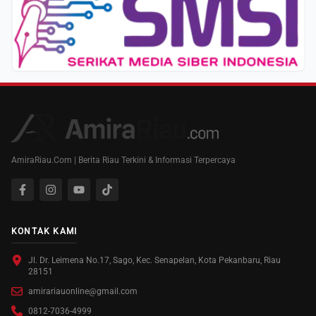
AmiraRiau.Com | Berita Riau Terkini & Informasi Terpercaya
KONTAK KAMI
Jl. Dr. Leimena No.17, Sago, Kec. Senapelan, Kota Pekanbaru, Riau
28151
amirariauonline@gmail.com
0812-7036-4999