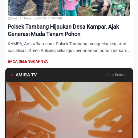
Senin, 15 Desember 2025 | 00:00 WIB
Polsek Tambang Hijaukan Desa Kampar, Ajak
Generasi Muda Tanam Pohon
KAMPA, AmiraRiau.com- Polsek Tambang menggelar kegiatan
sosialisasi Green Policing sekaligus penanaman pohon bersama
sis...
BACA SELENGKAPNYA
●
AMIRA TV
Lihat Semua