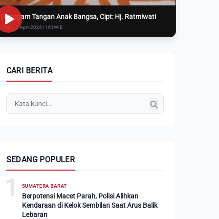
Genggam Tangan Anak Bangsa, Cipt: Hj. Ratmiwati
Rabu, 8 April 2026 | 16:i WIB
CARI BERITA
SEDANG POPULER
1
SUMATERA BARAT
Berpotensi Macet Parah, Polisi Alihkan
Kendaraan di Kelok Sembilan Saat Arus Balik
Lebaran