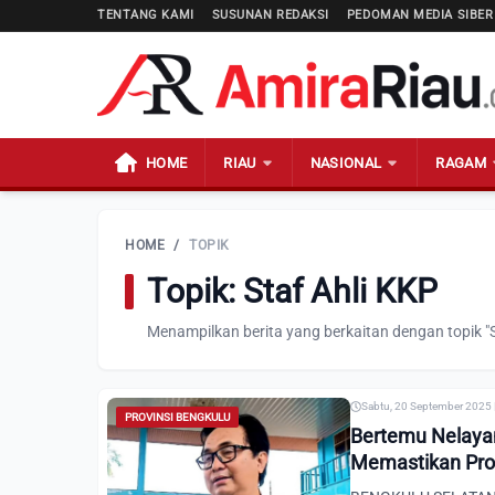
TENTANG KAMI
SUSUNAN REDAKSI
PEDOMAN MEDIA SIBER
HOME
RIAU
NASIONAL
RAGAM
HOME
/
TOPIK
Topik: Staf Ahli KKP
Menampilkan berita yang berkaitan dengan topik "S
Sabtu, 20 September 2025 
PROVINSI BENGKULU
Bertemu Nelayan 
Memastikan Pro