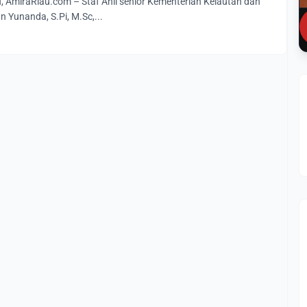
miraRiau.com – Staf Ahli senior Kementerian Kelautan dan
n Yunanda, S.Pi, M.Sc,...