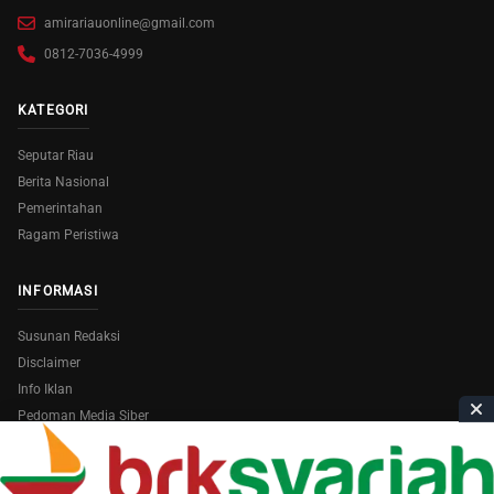
amirariauonline@gmail.com
0812-7036-4999
KATEGORI
Seputar Riau
Berita Nasional
Pemerintahan
Ragam Peristiwa
INFORMASI
Susunan Redaksi
Disclaimer
Info Iklan
Pedoman Media Siber