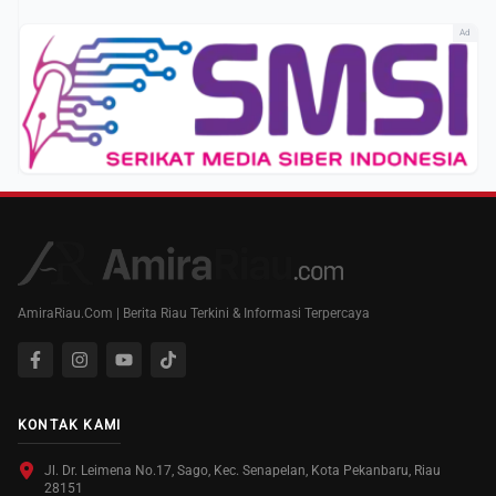
Ad
AmiraRiau.Com | Berita Riau Terkini & Informasi Terpercaya
KONTAK KAMI
Jl. Dr. Leimena No.17, Sago, Kec. Senapelan, Kota Pekanbaru, Riau
28151