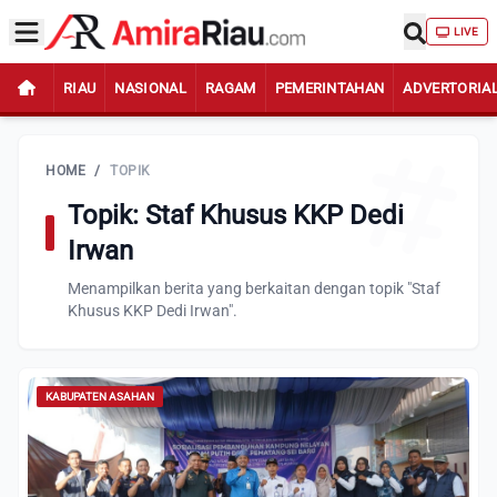
LIVE
RIAU
NASIONAL
RAGAM
PEMERINTAHAN
ADVERTORIA
HOME
/
TOPIK
Topik: Staf Khusus KKP Dedi
Irwan
Menampilkan berita yang berkaitan dengan topik "Staf
Khusus KKP Dedi Irwan".
KABUPATEN ASAHAN