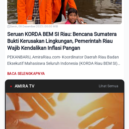
Senin, 08 Desember 2025 | 00:00 WIB
Seruan KORDA BEM SI Riau: Bencana Sumatera
Bukti Kerusakan Lingkungan, Pemerintah Riau
Wajib Kendalikan Inflasi Pangan
PEKANBARU, AmiraRiau.com- Koordinator Daerah Riau Badan
Eksekutif Mahasiswa Seluruh Indonesia (KORDA Riau BEM SI)
yang j...
BACA SELENGKAPNYA
●
AMIRA TV
Lihat Semua